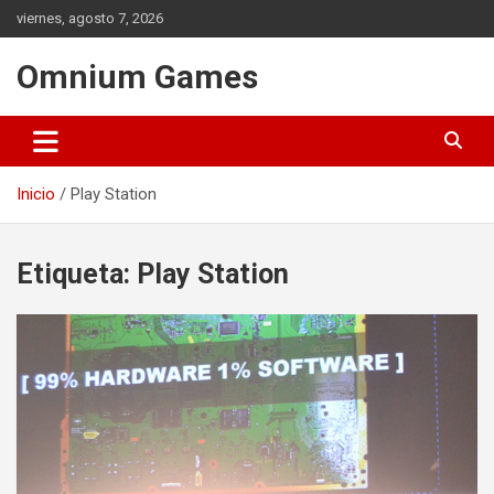
Saltar
viernes, agosto 7, 2026
al
contenido
Omnium Games
Inicio
Play Station
Etiqueta:
Play Station