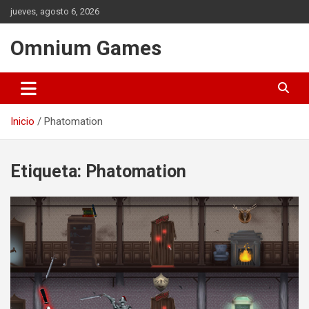
Saltar
jueves, agosto 6, 2026
al
contenido
Omnium Games
Inicio
Phatomation
Etiqueta:
Phatomation