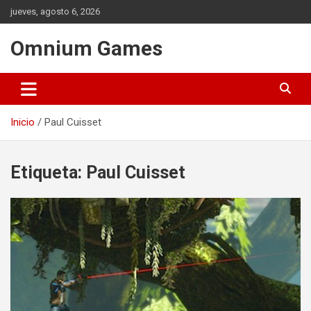
Saltar
jueves, agosto 6, 2026
al
contenido
Omnium Games
Inicio
Paul Cuisset
Etiqueta:
Paul Cuisset