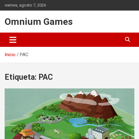
Saltar
viernes, agosto 7, 2026
al
contenido
Omnium Games
Inicio
PAC
Etiqueta:
PAC