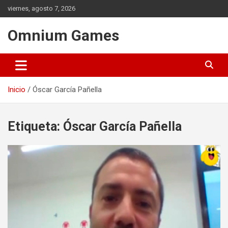
Saltar
viernes, agosto 7, 2026
al
contenido
Omnium Games
Inicio
Óscar García Pañella
Etiqueta:
Óscar García Pañella