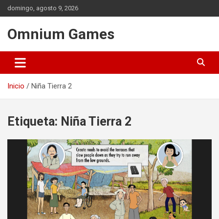
Saltar
domingo, agosto 9, 2026
al
contenido
Omnium Games
Inicio
Niña Tierra 2
Etiqueta:
Niña Tierra 2