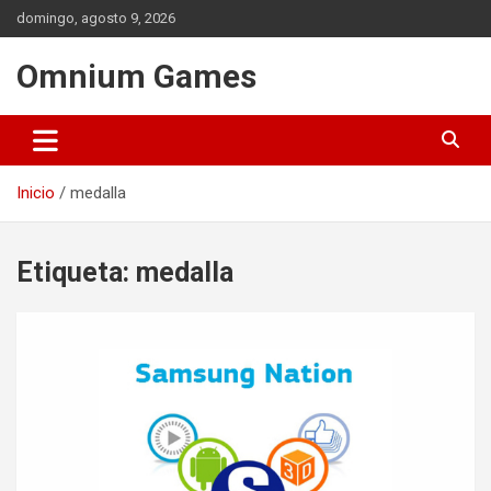
Saltar
domingo, agosto 9, 2026
al
contenido
Omnium Games
Inicio
medalla
Etiqueta:
medalla