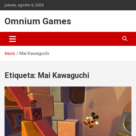
Saltar
jueves, agosto 6, 2026
al
contenido
Omnium Games
Inicio
Mai Kawaguchi
Etiqueta:
Mai Kawaguchi