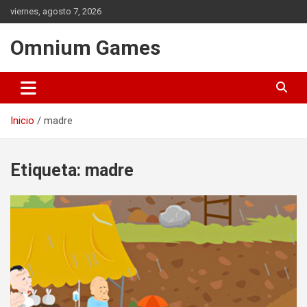
Saltar
viernes, agosto 7, 2026
al
contenido
Omnium Games
Inicio
madre
Etiqueta:
madre