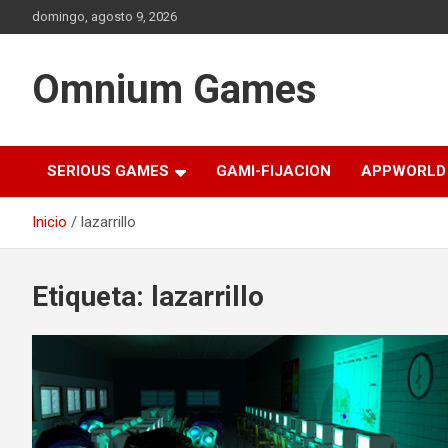
Saltar
domingo, agosto 9, 2026
al
contenido
Omnium Games
SERIOUS GAMES
GAMI-FIJACION
APPWORLD
Inicio
lazarrillo
Etiqueta:
lazarrillo