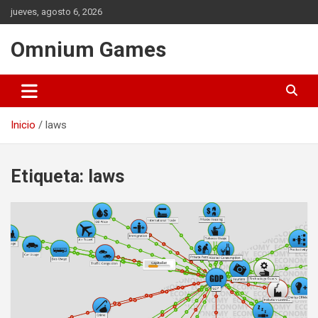
Saltar
jueves, agosto 6, 2026
al
contenido
Omnium Games
Inicio
laws
Etiqueta:
laws