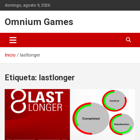
Saltar
domingo, agosto 9, 2026
al
contenido
Omnium Games
Inicio
lastlonger
Etiqueta:
lastlonger