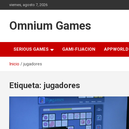
Saltar
viernes, agosto 7, 2026
al
contenido
Omnium Games
SERIOUS GAMES
GAMI-FIJACION
APPWORLD
Inicio
jugadores
Etiqueta:
jugadores