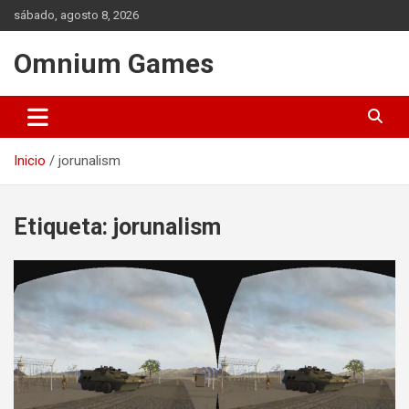
Saltar
sábado, agosto 8, 2026
al
contenido
Omnium Games
Inicio
jorunalism
Etiqueta:
jorunalism