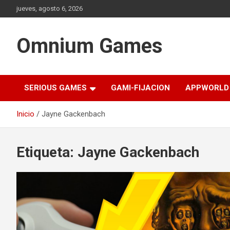
Saltar
jueves, agosto 6, 2026
al
contenido
Omnium Games
SERIOUS GAMES
GAMI-FIJACION
APPWORLD
Inicio
Jayne Gackenbach
Etiqueta:
Jayne Gackenbach