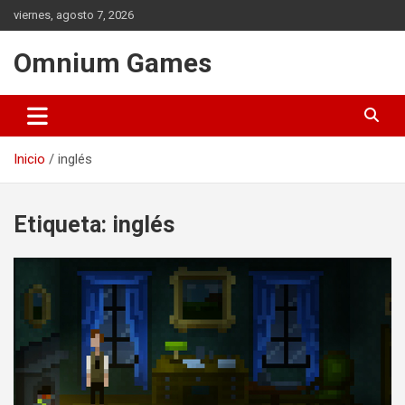
Saltar
viernes, agosto 7, 2026
al
contenido
Omnium Games
Inicio
inglés
Etiqueta:
inglés