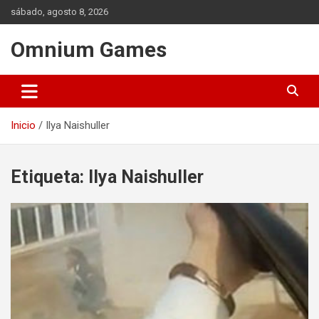
Saltar
sábado, agosto 8, 2026
al
contenido
Omnium Games
Inicio
Ilya Naishuller
Etiqueta:
Ilya Naishuller