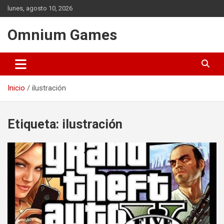
Saltar
lunes, agosto 10, 2026
al
contenido
Omnium Games
Inicio
ilustración
Etiqueta:
ilustración