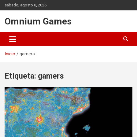
Saltar
sábado, agosto 8, 2026
al
contenido
Omnium Games
Inicio
gamers
Etiqueta:
gamers