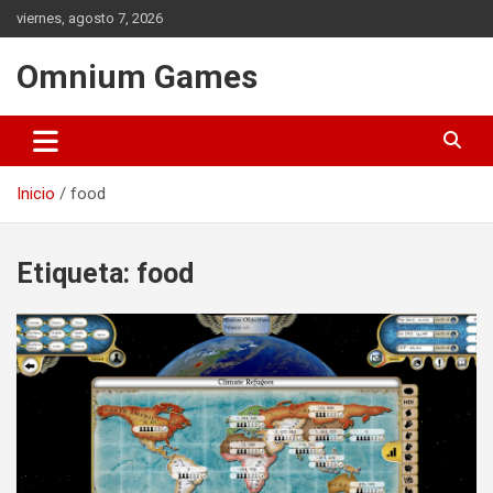
Saltar
viernes, agosto 7, 2026
al
contenido
Omnium Games
Inicio
food
Etiqueta:
food