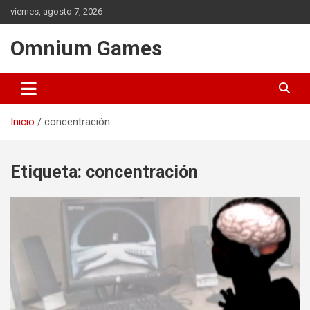
Saltar
viernes, agosto 7, 2026
al
contenido
Omnium Games
Inicio
concentración
Etiqueta:
concentración