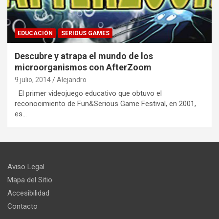
EDUCACIÓN
SERIOUS GAMES
Descubre y atrapa el mundo de los
microorganismos con AfterZoom
9 julio, 2014
Alejandro
El primer videojuego educativo que obtuvo el
reconocimiento de Fun&Serious Game Festival, en 2001,
es…
Aviso Legal
Mapa del Sitio
Accesibilidad
Contacto