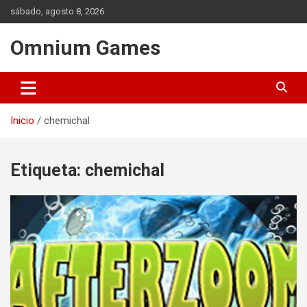
Saltar
sábado, agosto 8, 2026
al
contenido
Omnium Games
Inicio
chemichal
Etiqueta:
chemichal