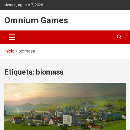
Saltar
viernes, agosto 7, 2026
al
contenido
Omnium Games
Inicio
biomasa
Etiqueta:
biomasa