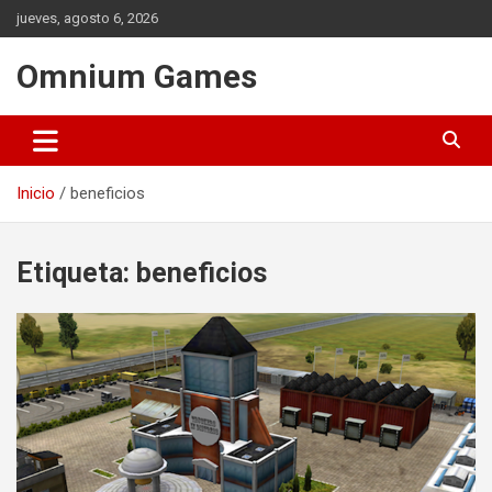
Saltar
jueves, agosto 6, 2026
al
contenido
Omnium Games
Inicio
beneficios
Etiqueta:
beneficios