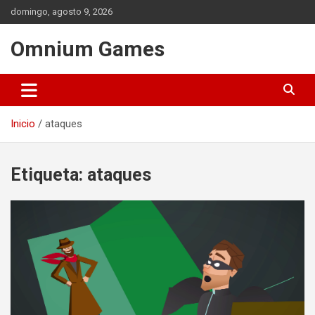
Saltar
domingo, agosto 9, 2026
al
contenido
Omnium Games
Inicio
ataques
Etiqueta:
ataques