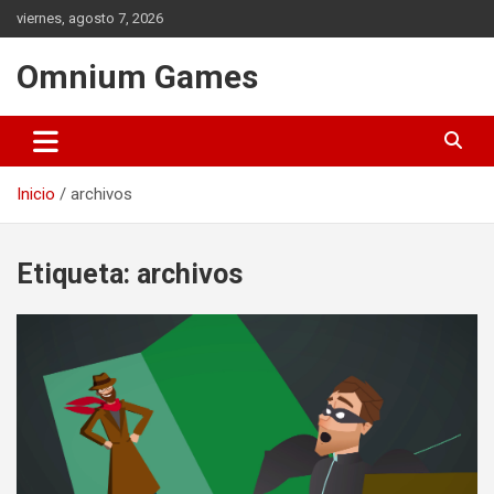
Saltar
viernes, agosto 7, 2026
al
contenido
Omnium Games
Inicio
archivos
Etiqueta:
archivos