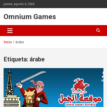
Saltar
jueves, agosto 6, 2026
al
contenido
Omnium Games
Inicio
árabe
Etiqueta:
árabe