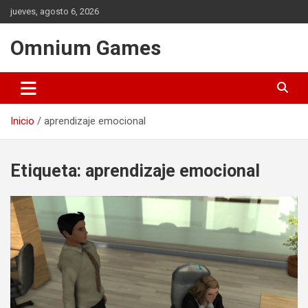
Saltar
jueves, agosto 6, 2026
al
contenido
Omnium Games
Inicio
aprendizaje emocional
Etiqueta:
aprendizaje emocional