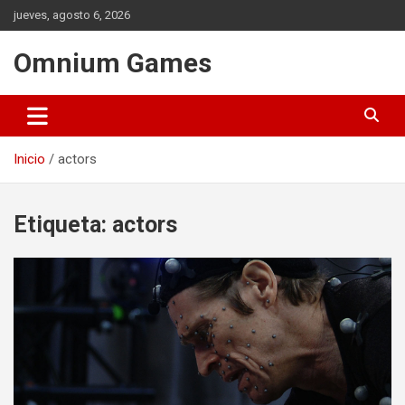
Saltar
jueves, agosto 6, 2026
al
contenido
Omnium Games
Inicio
actors
Etiqueta:
actors