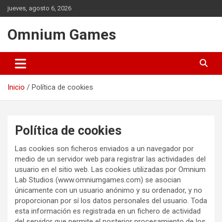
Saltar
jueves, agosto 6, 2026
al
contenido
Omnium Games
Inicio
Política de cookies
Política de cookies
Las cookies son ficheros enviados a un navegador por
medio de un servidor web para registrar las actividades del
usuario en el sitio web. Las cookies utilizadas por Omnium
Lab Studios (www.omniumgames.com) se asocian
únicamente con un usuario anónimo y su ordenador, y no
proporcionan por sí los datos personales del usuario. Toda
esta información es registrada en un fichero de actividad
del servidor que permite el posterior procesamiento de los