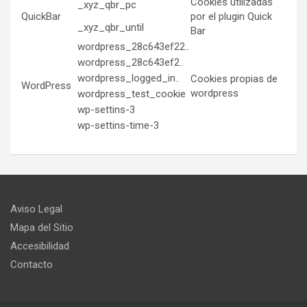
Cookies utilizadas
_xyz_qbr_pc
QuickBar
por el plugin Quick
_xyz_qbr_until
Bar
wordpress_28c643ef22..
wordpress_28c643ef2..
wordpress_logged_in..
Cookies propias de
WordPress
wordpress
wordpress_test_cookie
wp-settins-3
wp-settins-time-3
Aviso Legal
Mapa del Sitio
Accesibilidad
Contacto